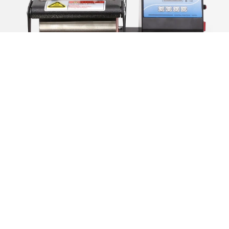
Estampadora
de tazas
Inker
Personaliza tazas y superficies cilíndricas con
sublimación pareja, ideal para arrancar o