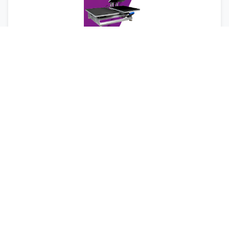
Sublimadora 40x60 Doble Base Deslizable
Diseñada para
playeras, mousepads,
rompecabezas y más
, con doble estación de trabajo,
apertura automática y control táctil para una
producción más eficiente.
Ver más