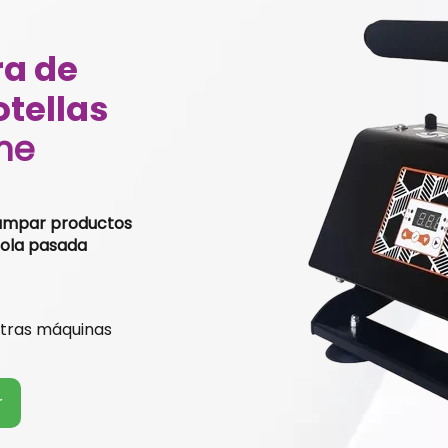
a de
tellas
me
tampar productos
 sola pasada
stras máquinas
r