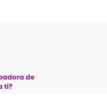
mpadora de
 ti?
 para un proyecto,