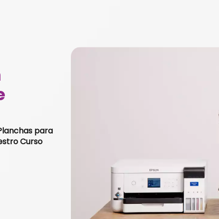
n
e
Planchas para
estro Curso