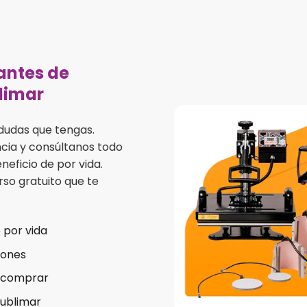
antes de
limar
dudas que tengas.
ia y consúltanos todo
neficio de por vida.
so gratuito que te
 por vida
iones
e comprar
sublimar